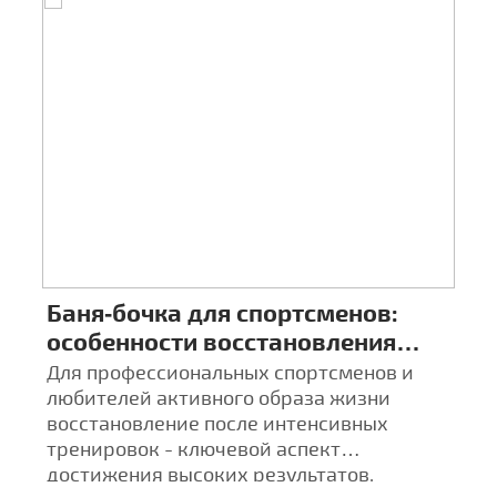
Баня‑бочка для спортсменов:
Ц
особенности восстановления
к
после тренировок
а
х
Для профессиональных спортсменов и
Ба
любителей активного образа жизни
а
восстановление после интенсивных
С
тренировок - ключевой аспект
в
достижения высоких результатов.
т