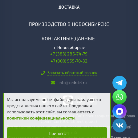
ДОСТАВКА
ПРОИЗВОДСТВО В НОВОСИБИРСКЕ
КОНТАКТНЫЕ ДАННЫЕ
г.
Новосибирск:
+7 (383) 286-74-79
+7 (800) 555-70-32
Заказать обратный звонок
info@kedrdel.ru
Мы используем cookie-файлы для наилучшего
представления нашего сайта. Продолжая
использовать этот сайт, вы соглашаетесь c
© 2013 - 2026 гг. Все права защищены. Сайт производителя «Кедровая
политикой конфиденциальности
.
Делянка» (ООО «ДревСтрой»)
Вся представленная на сайте информация не является публичной
офертой
Принять
Правовая политика
|
Политика конфиденциальности
|
Правила и