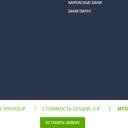
КАРКАСНЫЕ БАНИ
БАНИ ПАРУС
:
995000
₽
СТОИМОСТЬ ОПЦИЙ:
0
₽
ИТО
6 гг. Все права защищены. Сайт производителя «Кедровая Делянка» (ООО
Вся представленная на сайте информация не является публичной оферто
политика
|
Политика конфиденциальности
ОСТАВИТЬ ЗАЯВКУ
|
Правила и условия пользова