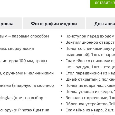
ОСТАВИТЬ 
ировка
Фотографии модели
Доставк
овым – пазовым способом
Приступок перед входом и
Вентиляционное отверст
мм, сверху доска
Полог со спинками двуху
выдвижной), 1 шт. в пари
олистирол 100 мм, трапы
Скамейка со спинками из 
шт. - рундук, 1 шт. - ста
, с ручками и наличниками
Стол передвижной из кед
Шкаф открытый с полками
иками (в парную, в моечное
Полка из кедра над скаме
Полка угловая из кедра, 
inglas (цвет на выбор –
Вешалка с крючками, 1 ш
Обливное устройство Grill
наружи Pinotex (цвет на
Скамейка из кедра, 2 шт.