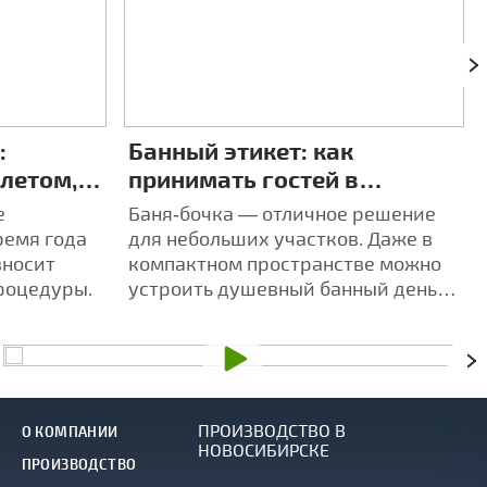
:
Банный этикет: как
 летом,
принимать гостей в
4 разных
компактной бане‑бочке
е
Баня‑бочка — отличное решение
ремя года
для небольших участков. Даже в
вносит
компактном пространстве можно
роцедуры.
устроить душевный банный день
для друзей и близких.
ПРОИЗВОДСТВО В
О КОМПАНИИ
НОВОСИБИРСКЕ
ПРОИЗВОДСТВО