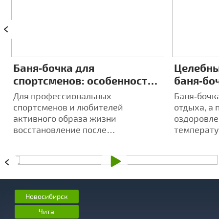
Баня‑бочка для
Целебны
спортсменов: особенности
баня‑боч
восстановления после
индиви
Для профессиональных
Баня‑бочка
тренировок
аромате
спортсменов и любителей
отдыха, а 
активного образа жизни
оздоровле
восстановление после
температу
интенсивных тренировок -
усиливает
ключевой аспект достижения
ароматов
высоких результатов.
Новосибирск
Чита