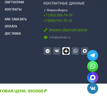
ПАРТНЕРАМ
КОНТАКТНЫЕ ДАННЫЕ
КОНТАКТЫ
г.
Новосибирск:
+7 (383) 286-74-79
КАК ЗАКАЗАТЬ
+7 (800) 555-70-32
ОПЛАТА
Заказать обратный звонок
ДОСТАВКА
info@kedrdel.ru
ГОВАЯ ЦЕНА:
995000
₽
 «ДревСтрой»)
й
ния сайтом