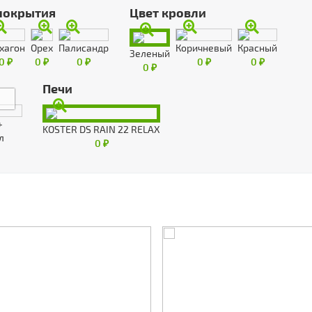
покрытия
Цвет кровли
хагон
Орех
Палисандр
Коричневый
Красный
Зеленый
0 ₽
0 ₽
0 ₽
0 ₽
0 ₽
0 ₽
Печи
+
KOSTER DS RAIN 22 RELAX
л
0 ₽