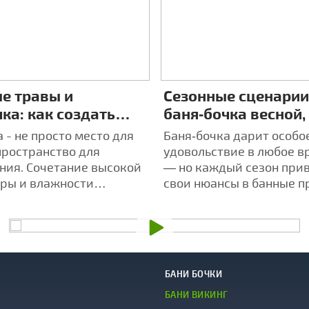
е травы и
Сезонные сценарии
ка: как создать
баня‑бочка весной,
дуальную
осенью и зимой — 
 - не просто место для
Баня‑бочка дарит особо
рапию в парилке
опыта
пространство для
удовольствие в любое в
ния. Сочетание высокой
— но каждый сезон при
ры и влажности
свои нюансы в банные п
 воздействие травяных
БАНИ БОЧКИ
БАНИ ВИКИНГ