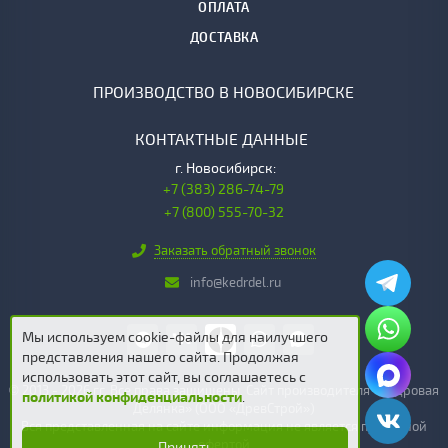
ОПЛАТА
ДОСТАВКА
ПРОИЗВОДСТВО В НОВОСИБИРСКЕ
КОНТАКТНЫЕ ДАННЫЕ
г.
Новосибирск:
+7 (383) 286-74-79
+7 (800) 555-70-32
Заказать обратный звонок
info@kedrdel.ru
Мы используем cookie-файлы для наилучшего
представления нашего сайта. Продолжая
использовать этот сайт, вы соглашаетесь c
© 2013 - 2026 гг. Все права защищены. Сайт производителя «Кедровая
политикой конфиденциальности
.
Делянка» (ООО «ДревСтрой»)
Вся представленная на сайте информация не является публичной
офертой
Принять